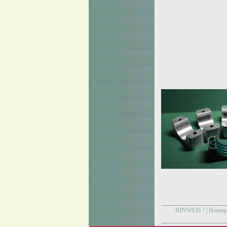
HINWEIS !
|
Homep