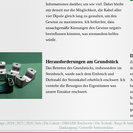
Informationen darüber, um wie viel. Daher bleibt
mir derzeit nur die Möglichkeit, die Kabel aller
vier Dipole gleich lang zu gestalten, um den
Gewinn zu maximieren. Ich befürchte, dass
unsachgemäße Kürzungen den Gewinn negativ
beeinflussen könnten, was niemandem helfen
würde.
D
Herausforderungen am Grundstück
Z
Das Betreten des Grundstücks, insbesondere im
d
Steinbruch, wurde nach dem Einbruch und
e
Diebstahl der Stromkabel erheblich erschwert. Ich
A
verstehe die Besorgnis des Eigentümers was
b
unsere Einsätze erschwert.
z
I
b
g
u
age
|
2024
|
2025
|
2026
|
Info
|
Die Galerie
|
DB0ABB Reichweite
|
Die Technik
|
Raspi & Ard
Danksagung
|
Generelle Seitenstruktur