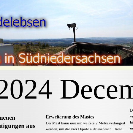
2024 Dece
D
 neuen
v
Erweiterung des Mastes
h
Der Mast kann nun um weitere 2 Meter verlängert
tigungen aus
u
werden, um die vier Dipole aufzunehmen. Diese