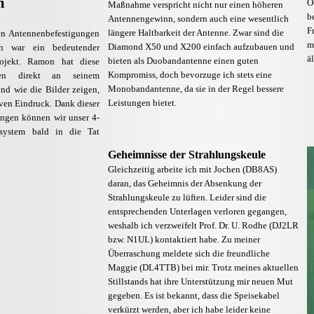
m
O
Maßnahme verspricht nicht nur einen höheren
b
Antennengewinn, sondern auch eine wesentlich
F
längere Haltbarkeit der Antenne. Zwar sind die
n Antennenbefestigungen
m
Diamond X50 und X200 einfach aufzubauen und
 war ein bedeutender
ä
bieten als Duobandantenne einen guten
ojekt. Ramon hat diese
Kompromiss, doch bevorzuge ich stets eine
ngen direkt an seinem
Monobandantenne, da sie in der Regel bessere
 und wie die Bilder zeigen,
Leistungen bietet.
ven Eindruck. Dank dieser
ungen können wir unser 4-
lsystem bald in die Tat
Geheimnisse der Strahlungskeule
Gleichzeitig arbeite ich mit Jochen (DB8AS)
daran, das Geheimnis der Absenkung der
Strahlungskeule zu lüften. Leider sind die
entsprechenden Unterlagen verloren gegangen,
weshalb ich verzweifelt Prof. Dr. U. Rodhe (DJ2LR
bzw. N1UL) kontaktiert habe. Zu meiner
Überraschung meldete sich die freundliche
Maggie (DL4TTB) bei mir. Trotz meines aktuellen
Stillstands hat ihre Unterstützung mir neuen Mut
gegeben. Es ist bekannt, dass die Speisekabel
verkürzt werden, aber ich habe leider keine