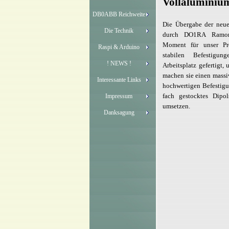
Vollaluminiu
DB0ABB Reichweite
Die Übergabe der neue
Die Technik
durch DO1RA Ramon
Moment für unser Pr
Raspi & Arduino
stabilen Befestigu
! NEWS !
Arbeitsplatz gefertigt,
machen sie einen massi
Interessante Links
hochwertigen Befestig
fach gestocktes Dipo
Impressum
umsetzen.
Danksagung