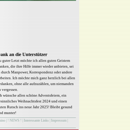
ank an die Unterstützer
u guter Letzt möchte ich allen guten Geistern
anken, die ihre Hilfe immer wieder anbieten, sei
s durch Manpower, Korrespondenz oder andere
rbeiten. Ich möchte mich ganz herzlich bei allen
edanken, ohne alle aufzuzählen, um niemanden
u vergessen.
ch wünsche allen schöne Adventsfeiern, ein
esinnliches Weihnachtsfest 2024 und einen
uten Rutsch ins neue Jahr 2025! Bleibt gesund
nd munter!
uino
|
! NEWS !
|
Interessante Links
|
Impressum
|