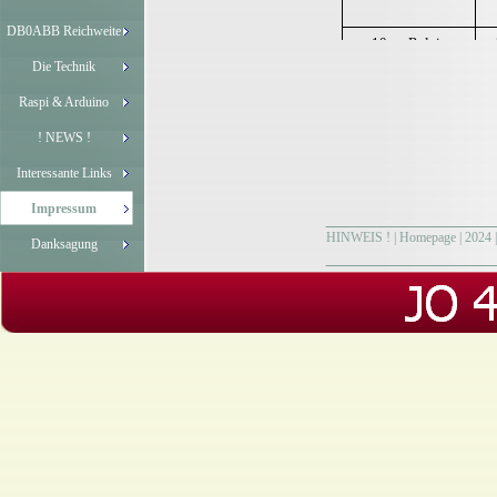
DB0ABB Reichweite
10 m. Relais
Die Technik
2 m. Relais
Raspi & Arduino
! NEWS !
70 cm Relais
Interessante Links
Impressum
HINWEIS !
|
Homepage
|
2024
Danksagung