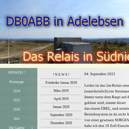
HINWEIS !
04. September 2021
! N E W S !
Homepage
Friederike Januar 2018
Leider ist das 2m-Relais ern
März 2019
2024
(warscheinlich) ein Stromaus
Immer wenn dem Raspi auf 
April 2019
2025
geklaut wird, nimmt dieser
Januar 2020
das einem ÜBEL, und zerstör
2026
Betriebssystem ist da nicht f
September 2020
Info
von einer gewissen SORGFA
Dezember 2020
habe ich den 19 Zoll-Einsc
Die Galerie