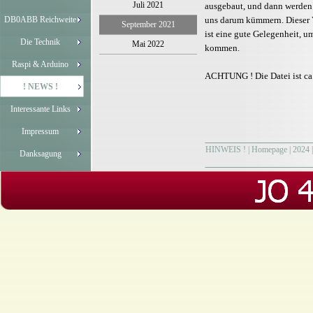
Juli 2021
ausgebaut, und dann werden 
DB0ABB Reichweite
uns darum kümmern. Dieser V
September 2021
ist eine gute Gelegenheit, 
Die Technik
Mai 2022
kommen.
Raspi & Arduino
ACHTUNG ! Die Datei ist ca
! NEWS !
Interessante Links
Impressum
HINWEIS !
|
Homepage
|
2024
Danksagung