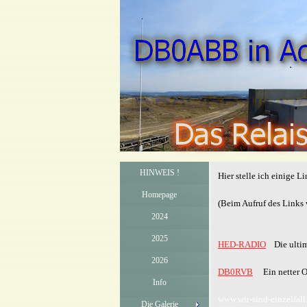
HINWEIS !
Hier stelle ich einige L
Homepage
(Beim Aufruf des Links 
2024
2025
HED-RADIO
Die ultima
2026
DB0RVB
Ein netter OM
Info
www.wir-sind-einzelfall
Die Galerie