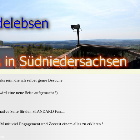
inks rein, die ich selber gerne Besuche
wird eine neue Seite aufgemacht !)
tive Seite für den STANDARD Fan....
 mit viel Engagement und Zeeeeit einem alles zu erklären !
.eu