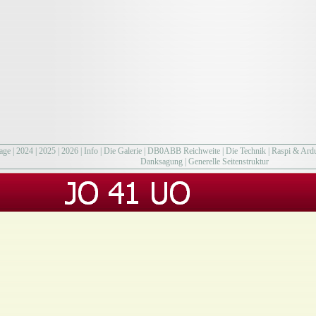
age
|
2024
|
2025
|
2026
|
Info
|
Die Galerie
|
DB0ABB Reichweite
|
Die Technik
|
Raspi & Ard
Danksagung
|
Generelle Seitenstruktur