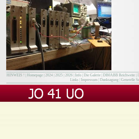
HINWEIS !
|
Homepage
|
2024
|
2025
|
2026
|
Info
|
Die Galerie
|
DB0ABB Reichweite
|
Links
|
Impressum
|
Danksagung
|
Generelle Se