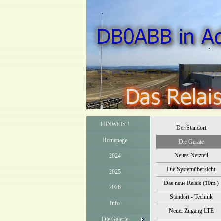
HINWEIS !
Der Standort
Homepage
Die Geräte
Neues Netzteil
2024
Die Systemübersicht
2025
Das neue Relais (10m.)
2026
Standort - Technik
Info
Neuer Zugang LTE
Die Galerie