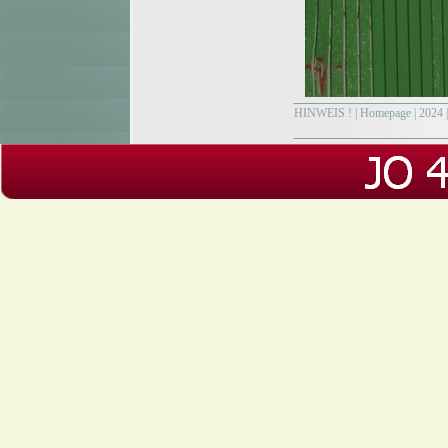
HINWEIS !
|
Homepage
|
2024