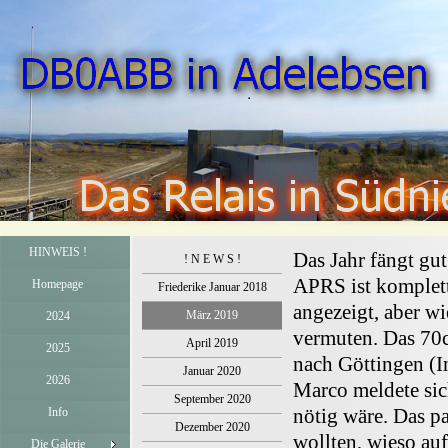
HINWEIS !
Das Jahr fängt gut
! N E W S !
APRS ist komplett
Homepage
Friederike Januar 2018
angezeigt, aber w
März 2019
2024
vermuten. Das 70c
April 2019
2025
nach Göttingen (I
Januar 2020
2026
Marco meldete sic
September 2020
Info
nötig wäre. Das p
Dezember 2020
wollten, wieso auf
Die Galerie