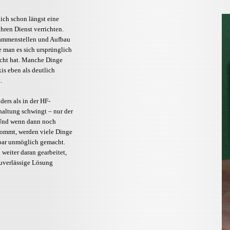
lich schon längst eine
ren Dienst verrichten.
sammenstellen und Aufbau
e man es sich ursprünglich
scht hat. Manche Dinge
xis eben als deutlich
.
nders als in der HF-
haltung schwingt – nur der
) Und wenn dann noch
ommt, werden viele Dinge
bar unmöglich gemacht.
weiter daran gearbeitet,
 zuverlässige Lösung