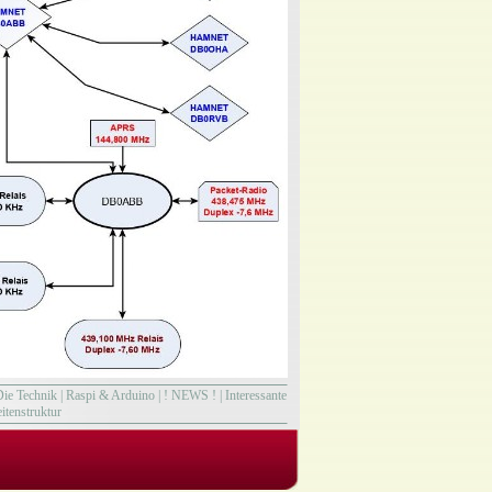
Die Technik
|
Raspi & Arduino
|
! NEWS !
|
Interessante
itenstruktur